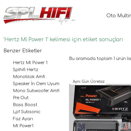
Oto Multi
'Hertz Ml Power 1' kelimesi için etiket sonuçları
Benzer Etiketler
Bu aramada toplam
1
ürün lis
Hertz Ml Power 1
Splhifi Hertz
Monoblok Amfi
Aynı Gün Ücretsiz
Speaker İn Oem Uyum
Mono Subwoofer Amfi
Pre Out
Bass Boost
Lpf Subsonic
Faz Ayarı
Ml Power1