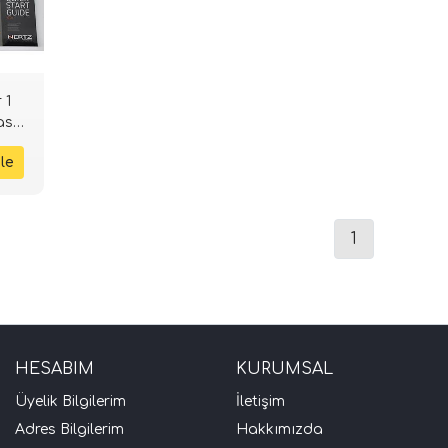
 1
ass-
1
HESABIM
KURUMSAL
Üyelik Bilgilerim
İletişim
Adres Bilgilerim
Hakkımızda