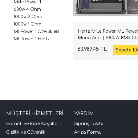
Mille Power 1
600w 4 Ohm
1000w 2 Ohm
1000w 1 Ohm
Hertz Mille Power ML Power
Ml Power 1 Özellikleri
Mono Amfi | 1000W RMS Cl
Ml Power 1 Hertz
D | SPLHIFI
63.989,45 TL
MÜŞTERİ HİZMETLERİ
YARDIM
Garanti ve İade Koşulları
Sipariş Takibi
Gizlilik ve Güvenlik
Arıza Formu