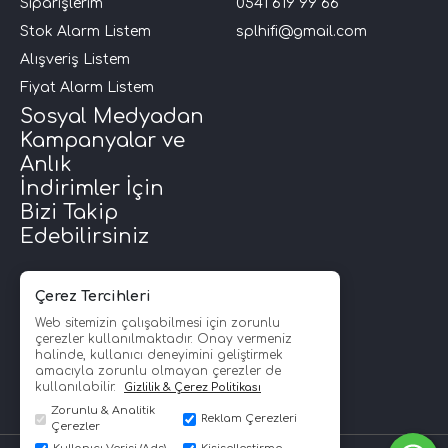
Siparişlerim
0541 619 99 66
Stok Alarm Listem
splhifi@gmail.com
i Arac Baslari)
Alışveriş Listem
Fiyat Alarm Listem
Ses Performans)
Sosyal Medyadan
Kampanyalar ve
Anlık
İndirimler İçin
Bizi Takip
Edebilirsiniz
Çerez Tercihleri
Web sitemizin çalışabilmesi için zorunlu
çerezler kullanılmaktadır. Onay vermeniz
halinde, kullanıcı deneyimini geliştirmek
amacıyla zorunlu olmayan çerezler de
kullanılabilir.
Gizlilik & Çerez Politikası
Zorunlu & Analitik
Reklam Çerezleri
Çerezler