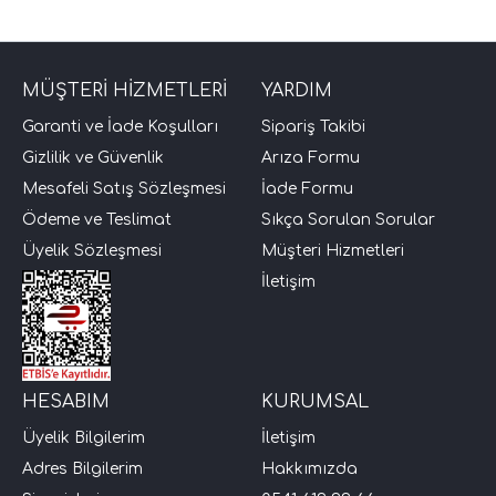
MÜŞTERİ HİZMETLERİ
YARDIM
Garanti ve İade Koşulları
Sipariş Takibi
Gizlilik ve Güvenlik
Arıza Formu
Mesafeli Satış Sözleşmesi
İade Formu
Ödeme ve Teslimat
Sıkça Sorulan Sorular
tör Modelleri
Üyelik Sözleşmesi
Müşteri Hizmetleri
İletişim
törler)
cileri)
HESABIM
KURUMSAL
mı Setleri)
Üyelik Bilgilerim
İletişim
Adres Bilgilerim
Hakkımızda
Hoparlorleri)