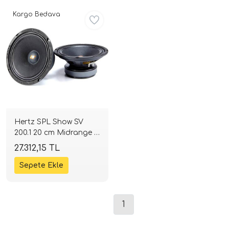
Kargo Bedava
ri
Hertz SPL Show SV
200.1 20 cm Midrange |
500W 4 Ohm | SPLHIFI
27.312,15 TL
1