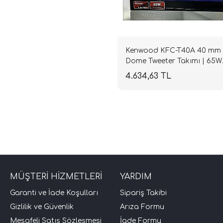
Kenwood KFC-T40A 40 mm
Dome Tweeter Takımı | 65W
RMS / 280W Peak | SPLHIFI
4.634,63 TL
MÜŞTERİ HİZMETLERİ
YARDIM
Garanti ve İade Koşulları
Sipariş Takibi
Gizlilik ve Güvenlik
Arıza Formu
Mesafeli Satış Sözleşmesi
İade Formu