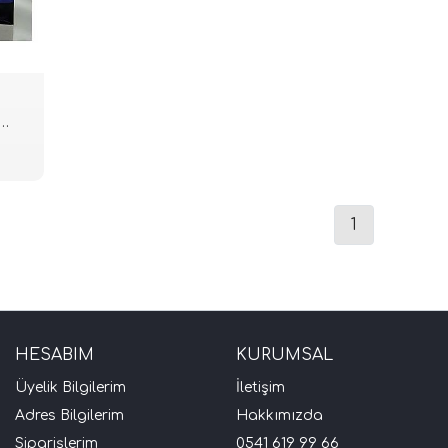
1
HESABIM
KURUMSAL
Üyelik Bilgilerim
İletişim
Adres Bilgilerim
Hakkımızda
Siparişlerim
0541 619 99 66