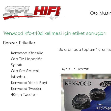
Oto Multi
'Kenwood Kfc-t40a' kelimesi için etiket sonuçları
Benzer Etiketler
Bu aramada toplam
1
ürün lis
Kenwood Kfc-t40a
Oto Tiz Hoparlör
Splhıfı
Aynı Gün Ücretsiz
Oto Ses Sistemi
İstanbul.
Kenwood Yetkili Bayi
Kenwood Tweeter
40mm Tweeter