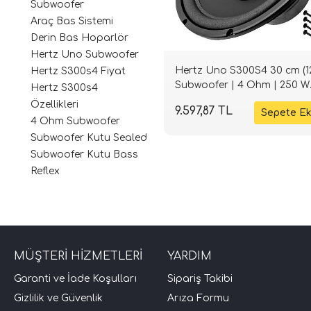
Subwoofer
Araç Bas Sistemi
Derin Bas Hoparlör
Hertz Uno Subwoofer
Hertz Uno S300S4 30 cm (1
Hertz S300s4 Fiyat
Subwoofer | 4 Ohm | 250 W
Hertz S300s4
RMS / 1000 W Maks. | SPLH
Özellikleri
9.597,87 TL
4 Ohm Subwoofer
Subwoofer Kutu Sealed
Subwoofer Kutu Bass
Reflex
MÜŞTERİ HİZMETLERİ
YARDIM
Garanti ve İade Koşulları
Sipariş Takibi
Gizlilik ve Güvenlik
Arıza Formu