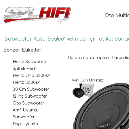
Oto Multi
'Subwoofer Kutu Sealed' kelimesi için etiket sonuç
Benzer Etiketler
Bu aramada toplam
1
ürün lis
Hertz Subwoofer
Splhifi Hertz
Hertz Uno S300s4
Aynı Gün Ücretsiz
Hertz S300s4
30 Cm Subwoofer
12 İnç Subwoofer
Oto Subwoofer
Amfi Uyumlu
Subwoofer
Dsp Uyumlu