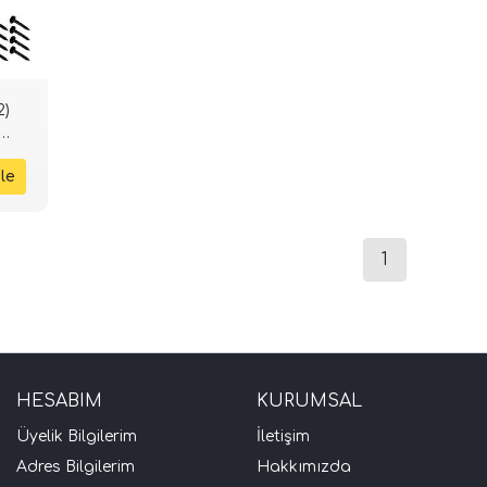
2)
IFI
1
HESABIM
KURUMSAL
Üyelik Bilgilerim
İletişim
Adres Bilgilerim
Hakkımızda