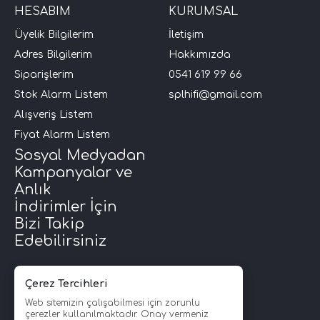
HESABIM
KURUMSAL
Üyelik Bilgilerim
İletişim
Adres Bilgilerim
Hakkımızda
Siparişlerim
0541 619 99 66
Stok Alarm Listem
splhifi@gmail.com
Alışveriş Listem
Fiyat Alarm Listem
Sosyal Medyadan
Kampanyalar ve
Anlık
İndirimler İçin
Bizi Takip
Edebilirsiniz
Çerez Tercihleri
Web sitemizin çalışabilmesi için zorunlu
çerezler kullanılmaktadır. Onay vermeniz