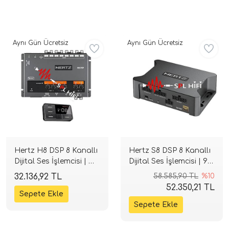
Aynı Gün Ücretsiz
Aynı Gün Ücretsiz
tör Modelleri
törler)
Hertz H8 DSP 8 Kanallı
Hertz S8 DSP 8 Kanallı
Dijital Ses İşlemcisi | Hi-
Dijital Ses İşlemcisi | 96
cileri)
Res Audio | SPLHIFI
kHz / 24-bit Hi-Res |
32.136,92 TL
58.585,90 TL
%10
SPLHIFI
52.350,21 TL
mı Setleri)
Hoparlorleri)