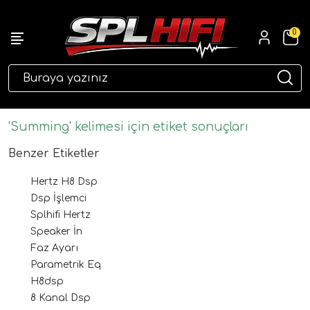
0
eri
'Summing' kelimesi için etiket sonuçları
Benzer Etiketler
Hertz H8 Dsp
Dsp İşlemci
Splhifi Hertz
Speaker İn
Faz Ayarı
ri
Parametrik Eq
H8dsp
8 Kanal Dsp