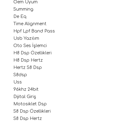
Oem Uyum
Summing
De Eq
Time Alignment
Hpf Lpf Band Pass
Usb Yazılım
Oto Ses İşlemci
H8 Dsp Özellikleri
H8 Dsp Hertz
ri
Hertz S8 Dsp
S8dsp
Uss
96khz 24bit
Dijital Giriş
Motosiklet Dsp
S8 Dsp Özellikleri
S8 Dsp Hertz