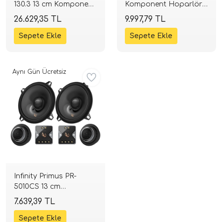
130.3 13 cm Komponent
Komponent Hoparlör
Mid Takımı | 200W 4
Takımı | 220 W | 4 Ohm
26.629,35 TL
9.997,79 TL
i Arac Baslari)
Ohm | SPLHIFI
| SPLHIFI
Ses Performans)
Aynı Gün Ücretsiz
Infinity Primus PR-
5010CS 13 cm
Komponent Hoparlör
7.639,39 TL
Seti | 165W | SPLHIFI