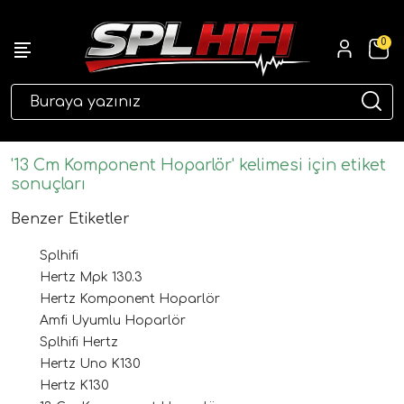
0
eri
'13 Cm Komponent Hoparlör' kelimesi için etiket
sonuçları
Benzer Etiketler
Splhifi
Hertz Mpk 130.3
Hertz Komponent Hoparlör
Amfi Uyumlu Hoparlör
ri
Splhifi Hertz
Hertz Uno K130
Hertz K130