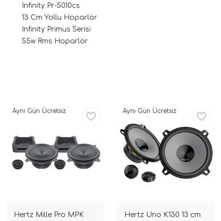
Infinity Pr-5010cs
13 Cm Yollu Hoparlör
Infinity Primus Serisi
55w Rms Hoparlör
tör Modelleri
Aynı Gün Ücretsiz
Aynı Gün Ücretsiz
törler)
cileri)
mı Setleri)
Hoparlorleri)
Hertz Mille Pro MPK
Hertz Uno K130 13 cm