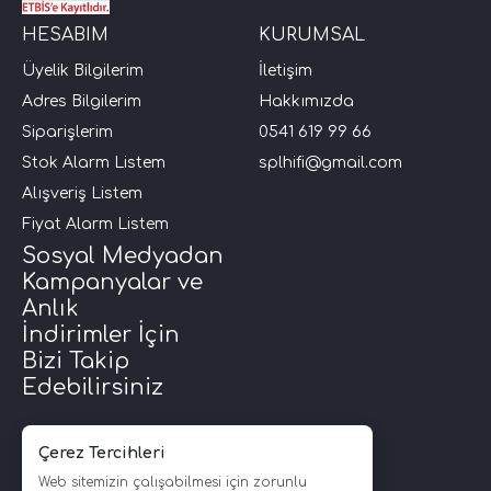
HESABIM
KURUMSAL
Üyelik Bilgilerim
İletişim
Adres Bilgilerim
Hakkımızda
Siparişlerim
0541 619 99 66
Stok Alarm Listem
splhifi@gmail.com
Alışveriş Listem
Fiyat Alarm Listem
Sosyal Medyadan
Kampanyalar ve
Anlık
İndirimler İçin
Bizi Takip
Edebilirsiniz
Çerez Tercihleri
Web sitemizin çalışabilmesi için zorunlu