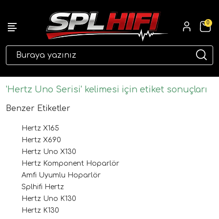
0
eri
'Hertz Uno Serisi' kelimesi için etiket sonuçları
Benzer Etiketler
Hertz X165
Hertz X690
Hertz Uno X130
Hertz Komponent Hoparlör
Amfi Uyumlu Hoparlör
ri
Splhifi Hertz
Hertz Uno K130
Hertz K130