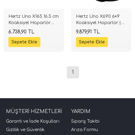
Hertz Uno X165 16.5 cm
Hertz Uno X690 6×9
Koaksiyel Hoparlör
Koaksiyel Hoparlör |
(220W) | SPLHIFI
340 W | 4 Ohm |
6.738,90 TL
9.879,91 TL
SPLHIFI
1
MÜŞTERİ HİZMETLERİ
YARDIM
Garanti ve İade Koşulları
Sipariş Takibi
Gizlilik ve Güvenlik
Arıza Formu