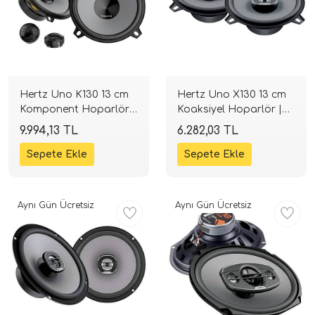
i Arac Baslari)
Ses Performans)
Hertz Uno K130 13 cm
Hertz Uno X130 13 cm
Komponent Hoparlör
Koaksiyel Hoparlör |
Takımı | 220 W | 4 Ohm
160 W | 4 Ohm |
9.994,13 TL
6.282,03 TL
| SPLHIFI
SPLHIFI
Aynı Gün Ücretsiz
Aynı Gün Ücretsiz