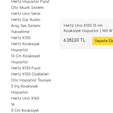
Hertz Hoparlör Fiyat
Oto Müzik Sistemi
Hertz Uno Serisi
Hertz Car Audio
Hertz Uno X130 13 cm
Araç Ses Sistemi
Koaksiyel Hoparlör | 160 W 
Yükseltme
Ohm | SPLHIFI
Hertz X130
6.282,03 TL
Hertz Koaksiyel
Hoparlör
13 Cm Koaksiyel
Hoparlör
Hertz X130 Fiyat
Hertz X130 Özellikleri
Oto Hoparlör Tavsiye
5 İnç Koaksiyel
Hoparlör
Hertz Uno X165
16
5 Cm Koaksiyel