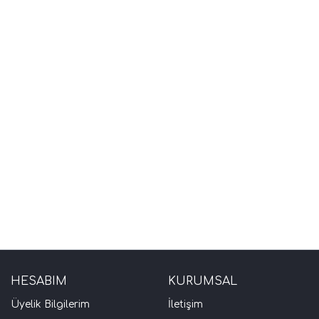
HESABIM
KURUMSAL
Üyelik Bilgilerim
İletişim