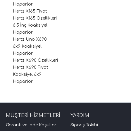
Hoparlör
Hertz X165 Fiyat
Hertz X165 Özellikleri
6.5 İnç Koaksiyel
Hoparlör
Hertz Uno X690
6x9 Koaksiyel
Hoparlör
Hertz X690 Özellikleri
Hertz X690 Fiyat
Koaksiyel 6x9
Hoparlör
MÜŞTERİ HİZMETLERİ
YARDIM
Garanti ve İade Koşulları
Sipariş Takibi