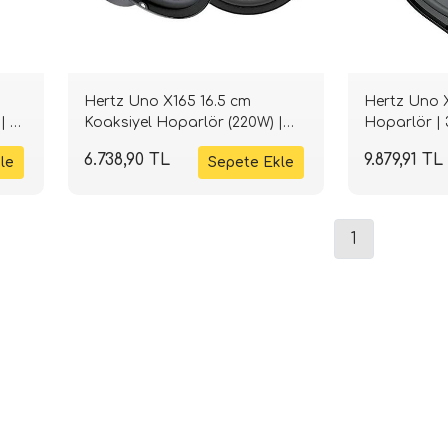
Hertz Uno X165 16.5 cm
Hertz Uno 
| 4
Koaksiyel Hoparlör (220W) |
Hoparlör | 
SPLHIFI
SPLHIFI
6.738,90 TL
9.879,91 TL
1