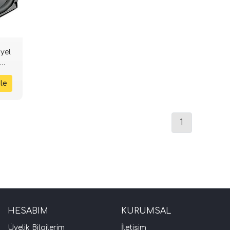
yel
1
HESABIM
KURUMSAL
Üyelik Bilgilerim
İletişim