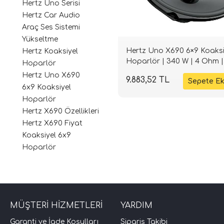
Hertz Uno Serisi
Hertz Car Audio
Araç Ses Sistemi
Yükseltme
Hertz Uno X690 6×9 Koaksi
Hertz Koaksiyel
Hoparlör | 340 W | 4 Ohm |
Hoparlör
SPLHIFI
Hertz Uno X690
9.883,52 TL
6x9 Koaksiyel
Hoparlör
Hertz X690 Özellikleri
Hertz X690 Fiyat
Koaksiyel 6x9
Hoparlör
MÜŞTERİ HİZMETLERİ
YARDIM
Garanti ve İade Koşulları
Sipariş Takibi