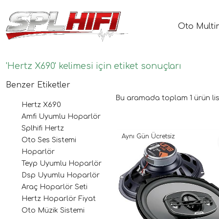
Oto Multi
'Hertz X690' kelimesi için etiket sonuçları
Benzer Etiketler
Bu aramada toplam
1
ürün lis
Hertz X690
Amfi Uyumlu Hoparlör
Splhifi Hertz
Aynı Gün Ücretsiz
Oto Ses Sistemi
Hoparlör
Teyp Uyumlu Hoparlör
Dsp Uyumlu Hoparlör
Araç Hoparlör Seti
Hertz Hoparlör Fiyat
Oto Müzik Sistemi