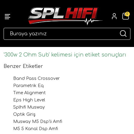
0
eri
'300w 2 Ohm Sub' kelimesi için etiket sonuçları
Benzer Etiketler
Band Pass Crossover
Parametrik Eq
Time Alignment
Eps High Level
Splhifi Musway
ri
Optik Giriş
Musway M5 Dsp’li Amfi
M5 5 Kanal Dsp Amfi