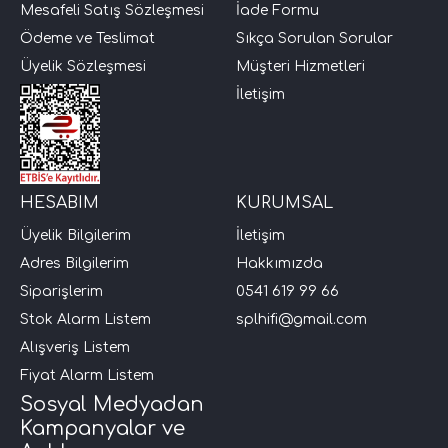
Mesafeli Satış Sözleşmesi
İade Formu
Ödeme ve Teslimat
Sıkça Sorulan Sorular
i Arac Baslari)
Üyelik Sözleşmesi
Müşteri Hizmetleri
İletişim
Ses Performans)
HESABIM
KURUMSAL
Üyelik Bilgilerim
İletişim
Adres Bilgilerim
Hakkımızda
Siparişlerim
0541 619 99 66
Stok Alarm Listem
splhifi@gmail.com
Alışveriş Listem
Fiyat Alarm Listem
Sosyal Medyadan
Kampanyalar ve