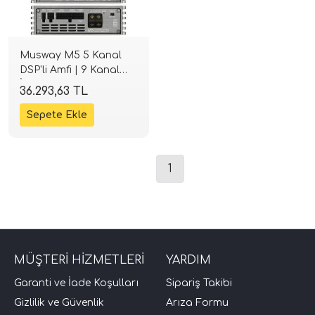
Musway M5 5 Kanal
DSP'li Amfi | 9 Kanal
İşlemci | Tak-Çalıştır |
36.293,63 TL
SPLHIFI
tör Modelleri
1
törler)
cileri)
MÜŞTERİ HİZMETLERİ
YARDIM
mı Setleri)
Garanti ve İade Koşulları
Sipariş Takibi
Gizlilik ve Güvenlik
Arıza Formu
Hoparlorleri)