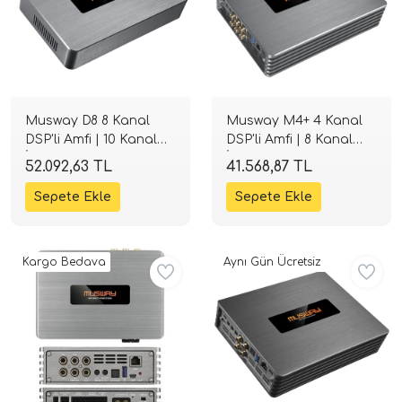
i Arac Baslari)
Ses Performans)
Musway D8 8 Kanal
Musway M4+ 4 Kanal
DSP'li Amfi | 10 Kanal
DSP'li Amfi | 8 Kanal
İşlemci | Tak-Çalıştır |
İşlemci | Tak-Çalıştır |
52.092,63 TL
41.568,87 TL
SPLHIFI
SPLHIFI
Kargo Bedava
Aynı Gün Ücretsiz