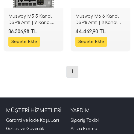
Musway M5 5 Kanal
Musway M6 6 Kanal
DSP'li Amfi | 9 Kanal
DSP'li Amfi | 8 Kanal
İşlemci | Tak-Çalıştır |
İşlemci | Tak-Çalıştır |
36.306,98 TL
44.462,90 TL
SPLHIFI
SPLHIFI
1
MÜŞTERİ HİZMETLERİ
YARDIM
Garanti ve İade Koşulları
Sipariş Takibi
Gizlilik ve Güvenlik
Arıza Formu