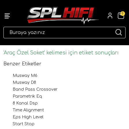
0
eri
'Araç Özel Soket' kelimesi için etiket sonuçları
Benzer Etiketler
Musway M6
Musway D8
Band Pass Crossover
Parametrik Eq
8 Kanal Dsp
ri
Time Alignment
Eps High Level
Start Stop