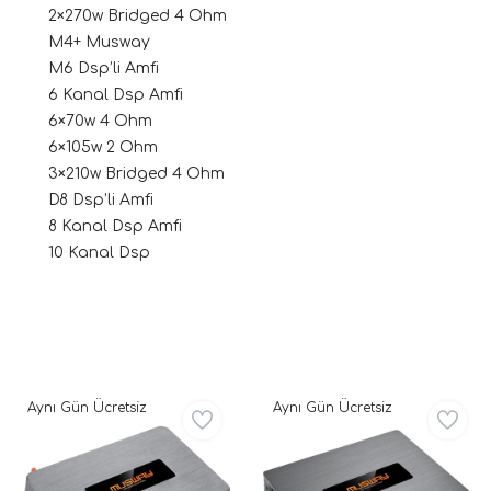
2×270w Bridged 4 Ohm
M4+ Musway
M6 Dsp’li Amfi
6 Kanal Dsp Amfi
6×70w 4 Ohm
6×105w 2 Ohm
3×210w Bridged 4 Ohm
D8 Dsp’li Amfi
8 Kanal Dsp Amfi
tör Modelleri
10 Kanal Dsp
törler)
cileri)
Aynı Gün Ücretsiz
Aynı Gün Ücretsiz
mı Setleri)
Hoparlorleri)