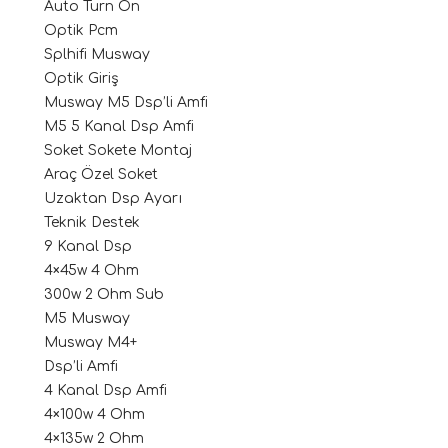
Auto Turn On
Optik Pcm
Splhifi Musway
Optik Giriş
Musway M5 Dsp’li Amfi
M5 5 Kanal Dsp Amfi
Soket Sokete Montaj
Araç Özel Soket
Uzaktan Dsp Ayarı
ri
Teknik Destek
9 Kanal Dsp
4×45w 4 Ohm
300w 2 Ohm Sub
M5 Musway
Musway M4+
Dsp’li Amfi
4 Kanal Dsp Amfi
4×100w 4 Ohm
4×135w 2 Ohm