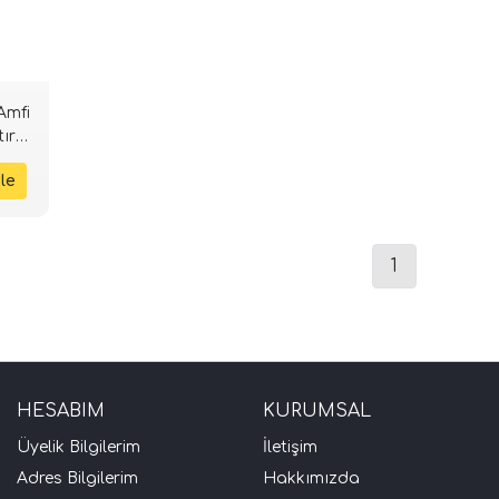
Amfi
ır |
1
HESABIM
KURUMSAL
Üyelik Bilgilerim
İletişim
Adres Bilgilerim
Hakkımızda