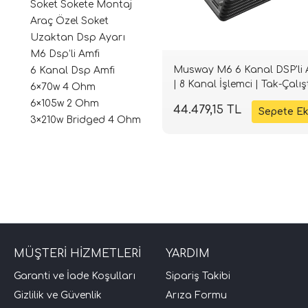
Soket Sokete Montaj
Araç Özel Soket
Uzaktan Dsp Ayarı
M6 Dsp’li Amfi
Musway M6 6 Kanal DSP'li 
6 Kanal Dsp Amfi
| 8 Kanal İşlemci | Tak-Çalışt
6×70w 4 Ohm
SPLHIFI
6×105w 2 Ohm
44.479,15 TL
3×210w Bridged 4 Ohm
MÜŞTERİ HİZMETLERİ
YARDIM
Garanti ve İade Koşulları
Sipariş Takibi
Gizlilik ve Güvenlik
Arıza Formu