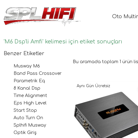
Oto Multi
'M6 Dsp’li Amfi' kelimesi için etiket sonuçları
Benzer Etiketler
Bu aramada toplam
1
ürün lis
Musway M6
Band Pass Crossover
Parametrik Eq
Aynı Gün Ücretsiz
8 Kanal Dsp
Time Alignment
Eps High Level
Start Stop
Auto Turn On
Splhifi Musway
Optik Giriş