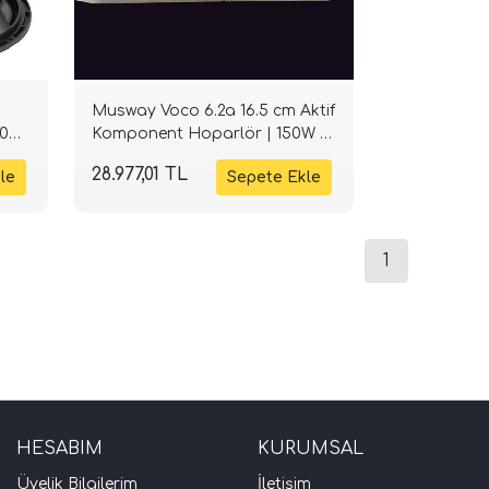
Musway Voco 6.2a 16.5 cm Aktif
00W
Komponent Hoparlör | 150W 4
Ohm | SPLHIFI
28.977,01 TL
1
HESABIM
KURUMSAL
Üyelik Bilgilerim
İletişim