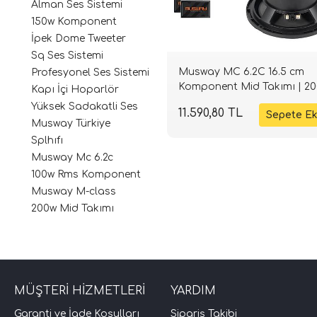
Alman Ses Sistemi
150w Komponent
İpek Dome Tweeter
Sq Ses Sistemi
Musway MC 6.2C 16.5 cm
Profesyonel Ses Sistemi
Komponent Mid Takımı | 2
Kapı İçi Hoparlör
4 Ohm | SPLHIFI
Yüksek Sadakatli Ses
11.590,80 TL
Musway Türkiye
Splhıfı
Musway Mc 6.2c
100w Rms Komponent
Musway M-class
200w Mid Takımı
MÜŞTERİ HİZMETLERİ
YARDIM
Garanti ve İade Koşulları
Sipariş Takibi