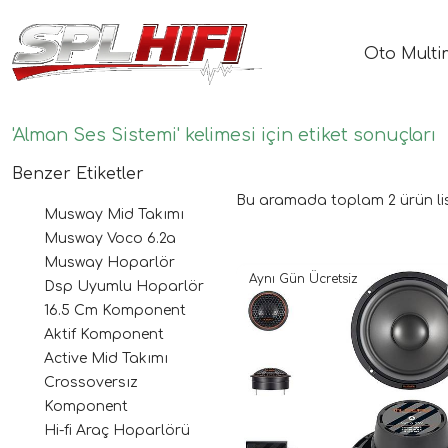
Oto Multi
'Alman Ses Sistemi' kelimesi için etiket sonuçları
Benzer Etiketler
Bu aramada toplam
2
ürün li
Musway Mid Takımı
Musway Voco 6.2a
Musway Hoparlör
Aynı Gün Ücretsiz
Dsp Uyumlu Hoparlör
16.5 Cm Komponent
Aktif Komponent
Active Mid Takımı
Crossoversız
Komponent
Hi-fi Araç Hoparlörü