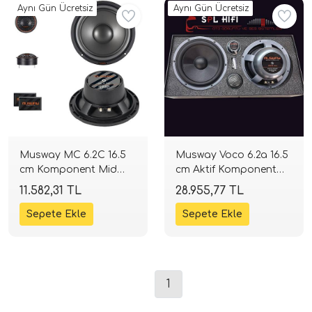
Aynı Gün Ücretsiz
Aynı Gün Ücretsiz
tör Modelleri
Musway MC 6.2C 16.5
Musway Voco 6.2a 16.5
cm Komponent Mid
cm Aktif Komponent
Takımı | 200W 4 Ohm |
Hoparlör | 150W 4
törler)
11.582,31 TL
28.955,77 TL
SPLHIFI
Ohm | SPLHIFI
cileri)
mı Setleri)
1
Hoparlorleri)