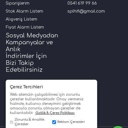
Siparişlerim
0541 619 99 66
Stok Alarm Listem
splhifi@gmail.com
Alışveriş Listem
Fiyat Alarm Listem
Sosyal Medyadan
Kampanyalar ve
Anlık
İndirimler İçin
Bizi Takip
Edebilirsiniz
Çerez Tercihleri
Web sitemizin çalışabilmesi için zorunlu
çerezler kullanılmaktadır. Onay vermeniz
halinde, kullanıcı deneyimini geliştirmek
amacıyla zorunlu olmayan çerezler de
kullanılabilir.
Gizlilik & Çerez Politikası
Zorunlu & Analitik
Reklam Çerezleri
Çerezler