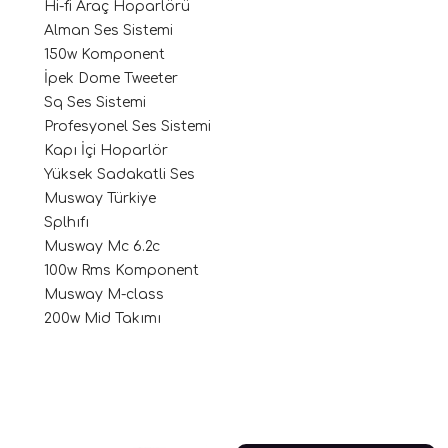
Hi-fi Araç Hoparlörü
Alman Ses Sistemi
150w Komponent
İpek Dome Tweeter
Sq Ses Sistemi
Profesyonel Ses Sistemi
Kapı İçi Hoparlör
Yüksek Sadakatli Ses
Musway Türkiye
ri
Splhıfı
Musway Mc 6.2c
100w Rms Komponent
Musway M-class
200w Mid Takımı