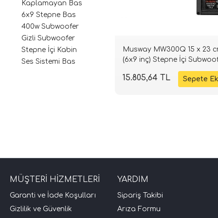
Kaplamayan Bas
6x9 Stepne Bas
400w Subwoofer
Gizli Subwoofer
Musway MW300Q 15 x 23 
Stepne İçi Kabin
(6x9 inç) Stepne İçi Subwoof
Ses Sistemi Bas
400W 2+2 Ohm | SPLHIFI
15.805,64 TL
MÜŞTERİ HİZMETLERİ
YARDIM
Garanti ve İade Koşulları
Sipariş Takibi
Gizlilik ve Güvenlik
Arıza Formu