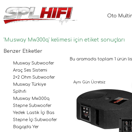
Oto Multi
'Musway Mw300q' kelimesi için etiket sonuçları
Benzer Etiketler
Bu aramada toplam
1
ürün lis
Musway Subwoofer
Araç Ses Sistemi
2+2 Ohm Subwoofer
Aynı Gün Ücretsiz
Musway Türkiye
Splhıfı
Musway Mw300q
Stepne Subwoofer
Yedek Lastik İçi Bas
Stepne İçi Subwoofer
Bagajda Yer