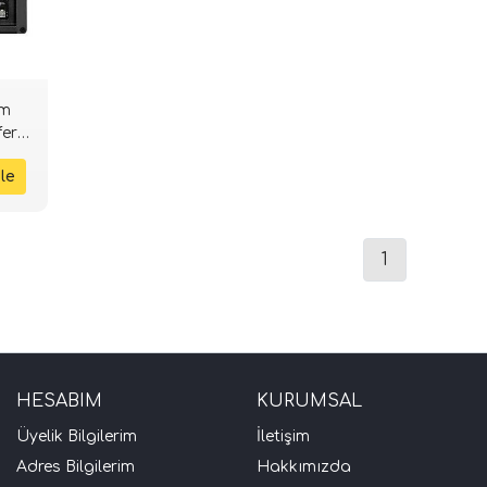
cm
er |
1
HESABIM
KURUMSAL
Üyelik Bilgilerim
İletişim
Adres Bilgilerim
Hakkımızda