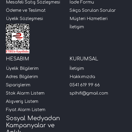
Mesafeli Satış Sözleşmesi
İade Formu
Ödeme ve Teslimat
Sıkça Sorulan Sorular
i Arac Baslari)
Üyelik Sözleşmesi
Müşteri Hizmetleri
İletişim
Ses Performans)
HESABIM
KURUMSAL
Üyelik Bilgilerim
İletişim
Adres Bilgilerim
Hakkımızda
Siparişlerim
0541 619 99 66
Stok Alarm Listem
splhifi@gmail.com
Alışveriş Listem
Fiyat Alarm Listem
Sosyal Medyadan
Kampanyalar ve