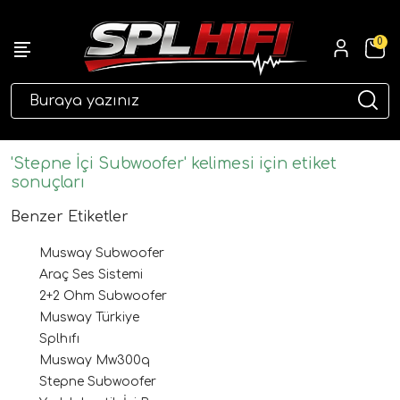
0
eri
'Stepne İçi Subwoofer' kelimesi için etiket
sonuçları
Benzer Etiketler
Musway Subwoofer
Araç Ses Sistemi
2+2 Ohm Subwoofer
Musway Türkiye
ri
Splhıfı
Musway Mw300q
Stepne Subwoofer