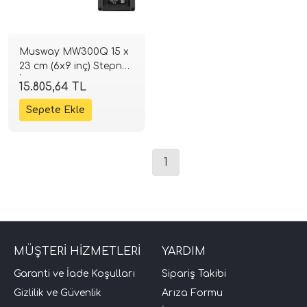
Musway MW300Q 15 x
23 cm (6x9 inç) Stepne
İçi Subwoofer | 400W
15.805,64 TL
2+2 Ohm | SPLHIFI
tör Modelleri
1
törler)
cileri)
MÜŞTERİ HİZMETLERİ
YARDIM
mı Setleri)
Garanti ve İade Koşulları
Sipariş Takibi
Gizlilik ve Güvenlik
Arıza Formu
Hoparlorleri)