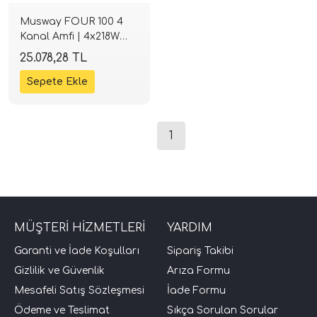
Musway FOUR 100 4
Kanal Amfi | 4x218W
RMS Class-D | SPLHIFI
25.078,28 TL
1
tör Modelleri
törler)
MÜŞTERİ HİZMETLERİ
YARDIM
cileri)
Garanti ve İade Koşulları
Sipariş Takibi
mı Setleri)
Gizlilik ve Güvenlik
Arıza Formu
Mesafeli Satış Sözleşmesi
İade Formu
Hoparlorleri)
Ödeme ve Teslimat
Sıkça Sorulan Sorular