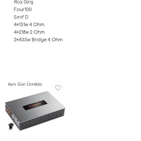
Rca Giriş
Four100
Sınıf D
4×131w 4 Ohm
4×218w 2 Ohm
2×435w Bridge 4 Ohm
ri
Aynı Gün Ücretsiz