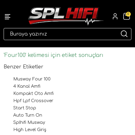
0
eri
'Four100' kelimesi için etiket sonuçları
Benzer Etiketler
Musway Four 100
4 Kanal Amfi
Kompakt Oto Amfi
Hpf Lpf Crossover
Start Stop
ri
Auto Turn On
Splhifi Musway
High Level Giriş