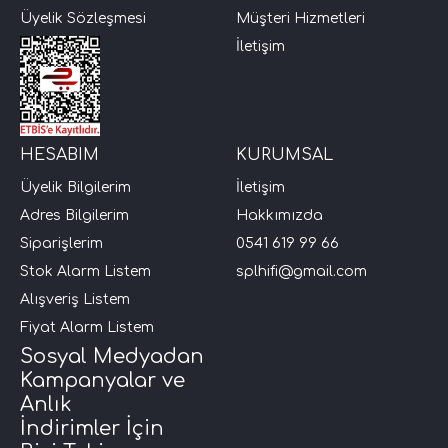
Üyelik Sözleşmesi
Müşteri Hizmetleri
i Arac Baslari)
İletişim
Ses Performans)
HESABIM
KURUMSAL
Üyelik Bilgilerim
İletişim
Adres Bilgilerim
Hakkımızda
Siparişlerim
0541 619 99 66
Stok Alarm Listem
splhifi@gmail.com
Alışveriş Listem
Fiyat Alarm Listem
Sosyal Medyadan
Kampanyalar ve
Anlık
İndirimler İçin