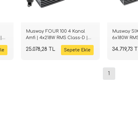
Musway FOUR 100 4 Kanal
Musway SIX 
|
Amfi | 4x218W RMS Class-D |
6x180W RMS
SPLHIFI
25.078,28 TL
34.719,73 
1