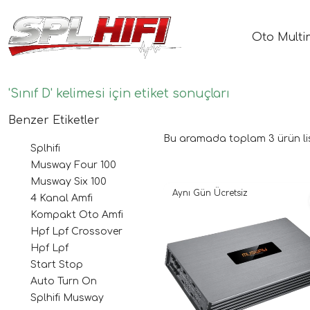
Oto Multi
'Sınıf D' kelimesi için etiket sonuçları
Benzer Etiketler
Bu aramada toplam
3
ürün li
Splhifi
Musway Four 100
Musway Six 100
Aynı Gün Ücretsiz
4 Kanal Amfi
Kompakt Oto Amfi
Hpf Lpf Crossover
Hpf Lpf
Start Stop
Auto Turn On
Splhifi Musway