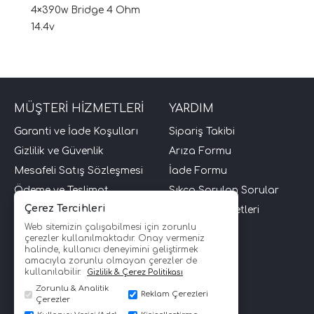
4×390w Bridge 4 Ohm
14.4v
MÜŞTERİ HİZMETLERİ
YARDIM
Garanti ve İade Koşulları
Sipariş Takibi
Gizlilik ve Güvenlik
Arıza Formu
Mesafeli Satış Sözleşmesi
İade Formu
Ödeme ve Teslimat
Sıkça Sorulan Sorular
Çerez Tercihleri
Üyelik Sözleşmesi
Müşteri Hizmetleri
Web sitemizin çalışabilmesi için zorunlu
İletişim
çerezler kullanılmaktadır. Onay vermeniz
halinde, kullanıcı deneyimini geliştirmek
amacıyla zorunlu olmayan çerezler de
kullanılabilir.
Gizlilik & Çerez Politikası
Zorunlu & Analitik
Reklam Çerezleri
Çerezler