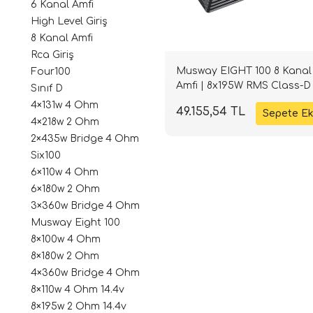
6 Kanal Amfi
High Level Giriş
8 Kanal Amfi
Rca Giriş
Musway EIGHT 100 8 Kanal
Four100
Amfi | 8x195W RMS Class-D 
Sınıf D
SPLHIFI
4×131w 4 Ohm
49.155,54 TL
4×218w 2 Ohm
2×435w Bridge 4 Ohm
Six100
6×110w 4 Ohm
6×180w 2 Ohm
3×360w Bridge 4 Ohm
Musway Eight 100
8×100w 4 Ohm
8×180w 2 Ohm
4×360w Bridge 4 Ohm
8×110w 4 Ohm 14.4v
8×195w 2 Ohm 14.4v