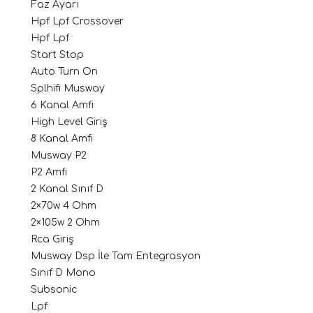
Faz Ayarı
Hpf Lpf Crossover
Hpf Lpf
Start Stop
Auto Turn On
Splhifi Musway
6 Kanal Amfi
High Level Giriş
8 Kanal Amfi
ri
Musway P2
P2 Amfi
2 Kanal Sınıf D
2×70w 4 Ohm
2×105w 2 Ohm
Rca Giriş
Musway Dsp İle Tam Entegrasyon
Sınıf D Mono
Subsonic
Lpf