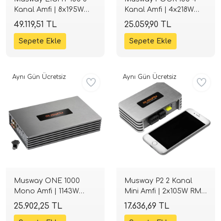
Kanal Amfi | 8x195W
Kanal Amfi | 4x218W
RMS Class-D | SPLHIFI
RMS Class-D | SPLHIFI
49.119,51 TL
25.059,90 TL
Aynı Gün Ücretsiz
Aynı Gün Ücretsiz
Musway ONE 1000
Musway P2 2 Kanal
Mono Amfi | 1143W
Mini Amfi | 2x105W RMS
RMS Class-D | SPLHIFI
Class-D | SPLHIFI
25.902,25 TL
17.636,69 TL