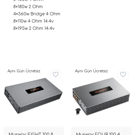
8×180w 2 Ohm
i Arac Baslari)
4×360w Bridge 4 Ohm
8×110w 4 Ohm 14.4v
8×195w 2 Ohm 14.4v
Ses Performans)
Aynı Gün Ücretsiz
Aynı Gün Ücretsiz
Musway EIGHT 100 8
Musway FOUR 100 4