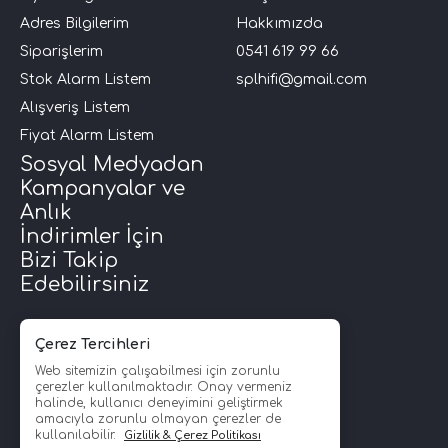
Adres Bilgilerim
Hakkımızda
Siparişlerim
0541 619 99 66
Stok Alarm Listem
splhifi@gmail.com
Alışveriş Listem
Fiyat Alarm Listem
Sosyal Medyadan
Kampanyalar ve
Anlık
İndirimler İçin
Bizi Takip
Edebilirsiniz
Çerez Tercihleri
Web sitemizin çalışabilmesi için zorunlu
çerezler kullanılmaktadır. Onay vermeniz
halinde, kullanıcı deneyimini geliştirmek
amacıyla zorunlu olmayan çerezler de
kullanılabilir.
Gizlilik & Çerez Politikası