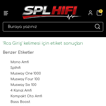
0
eri
'Rca Giriş' kelimesi için etiket sonuçları
Benzer Etiketler
Mono Amfi
Splhifi
Musway One 1000
Musway Four 100
Musway Six 100
ri
4 Kanal Amfi
Kompakt Oto Amfi
Bass Boost