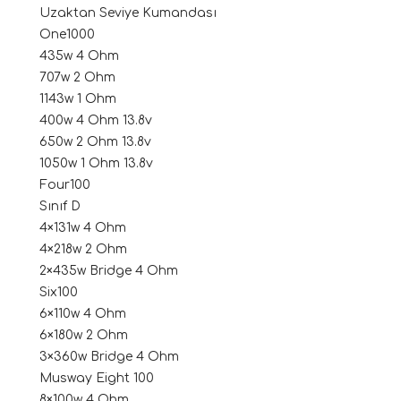
Uzaktan Seviye Kumandası
One1000
435w 4 Ohm
707w 2 Ohm
1143w 1 Ohm
400w 4 Ohm 13.8v
650w 2 Ohm 13.8v
1050w 1 Ohm 13.8v
Four100
tör Modelleri
Sınıf D
4×131w 4 Ohm
törler)
4×218w 2 Ohm
2×435w Bridge 4 Ohm
cileri)
Six100
6×110w 4 Ohm
6×180w 2 Ohm
mı Setleri)
3×360w Bridge 4 Ohm
Musway Eight 100
Hoparlorleri)
8×100w 4 Ohm